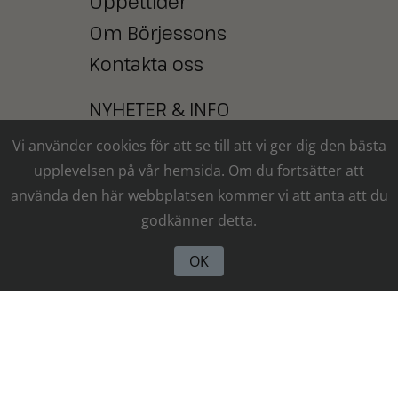
Öppettider
Om Börjessons
Kontakta oss
NYHETER
&
INFO
Vi använder cookies för att se till att vi ger dig den bästa
Prenumerera på
upplevelsen på vår hemsida. Om du fortsätter att
vårt nyhetsbrev
använda den här webbplatsen kommer vi att anta att du
Integritetspolicy
godkänner detta.
OK