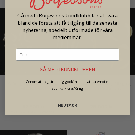
Gå med i Börjessons kundklubb för att vara
bland de första att få tillgång till de senaste
nyheterna, speciellt utformade för våra
medlemmar.
GÅ MED I KUNDKLUBBEN
Genom att registrera dig godkänner du att ta emot e-
KJ Design ring i 18k matterat 
Lynggaard Eventyr ring i 18k guld, 
postmarknadsföring.
vitguld, 0,42ct
akvamarin & diamant
NEJ TACK
32 500 kr
29 000 kr
Traditionellt butikspris 65 000 kr