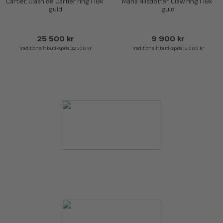
Cartier, Clash de Cartier ring i 18k 
Maria Nilsdotter, Claw ring i 18k 
guld
guld
25 500 kr
9 900 kr
Traditionellt butikspris 32 500 kr
Traditionellt butikspris 15 000 kr