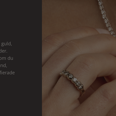
 guld,
der.
som du
and,
fierade