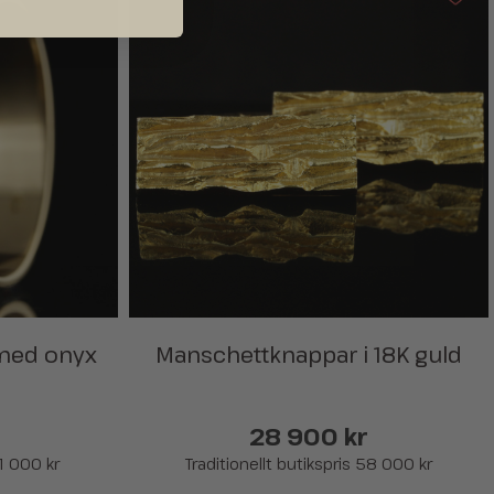
 med onyx
Manschettknappar i 18K guld
28 900 kr
21 000 kr
Traditionellt butikspris 58 000 kr