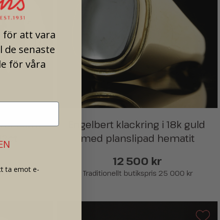
för att vara
ll de senaste
e för våra
irer samt 
Engelbert klackring i 18k guld 
12ct
med planslipad hematit
EN
12 500 kr
t ta emot e-
00 000 kr
Traditionellt butikspris 25 000 kr