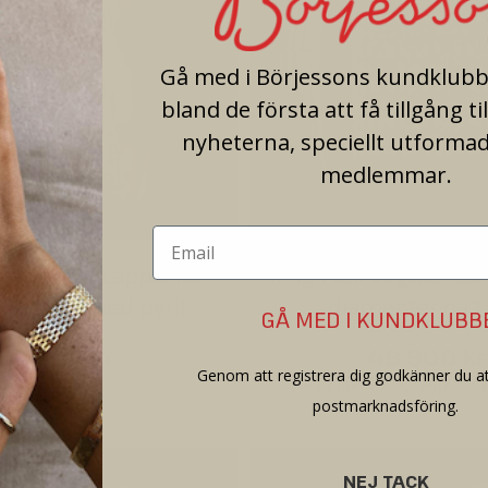
Gå med i Börjessons kundklubb 
bland de första att få tillgång ti
nyheterna, speciellt utformad
medlemmar.
tröm för Lapponia, 
Ring i 18k vitguld, saf
 18k guld med pyrit
diamanter ca 1,
GÅ MED I KUNDKLUBB
17 900 kr
49 900 kr
Genom att registrera dig godkänner du at
Traditionellt butikspris 1
postmarknadsföring.
NEJ TACK