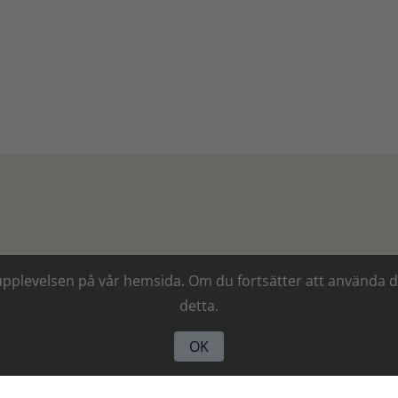
ästa upplevelsen på vår hemsida. Om du fortsätter att använd
BUTIKEN
NYHETER
&
detta.
Öppettider
Prenumerera
andel varit
OK
nyhetsbrev
utbud.
Om Börjessons
Integritetspo
okaler och