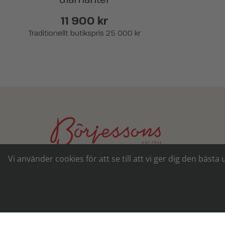
11 900 kr
Traditionellt butikspris 25 000 kr
SECOND HAND - JEWELRY - WATCHES
Vi använder cookies för att se till att vi ger dig den b
Sedan 1931 har Börjessons Guld
&
Konsth
en del av Göteborgs konst- och smyckes
Butiken ligger fortfarande kvar i samma l