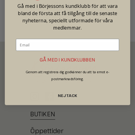
Pris: 125 000
Gå med i Börjessons kundklubb för att vara
bland de första att få tillgång till de senaste
Tradionellt butikspris: 200 000
nyheterna, speciellt utformade för våra
medlemmar.
GÅ MED I KUNDKLUBBEN
Genom att registrera dig godkänner du att ta emot e-
postmarknadsföring.
SECOND HAND - JEWELRY - WATCHES
NEJ TACK
BUTIKEN
Öppettider