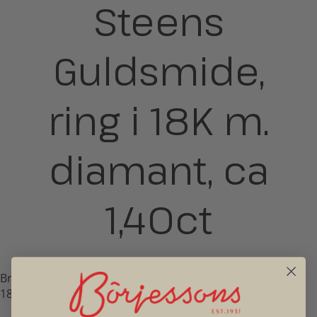
Steens
Guldsmide,
ring i 18K m.
diamant, ca
1,40ct
Briljantslipad diamant, kvalité ca W-VS2. Rinsgstorlek
18,25/57. Vikt 17,4 gram. Bredd 8-12mm. Second hand.