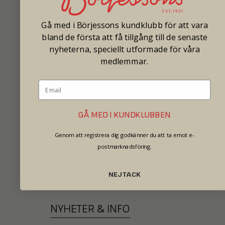
Gå med i Börjessons kundklubb för att vara
bland de första att få tillgång till de senaste
nyheterna, speciellt utformade för våra
medlemmar.
SECOND HAND - JEWELRY - WATCHES
GÅ MED I KUNDKLUBBEN
BUTIKEN
Genom att registrera dig godkänner du att ta emot e-
Öppettider
postmarknadsföring.
Om Börjessons
NEJ TACK
Kontakta oss
NYHETER
&
INFO