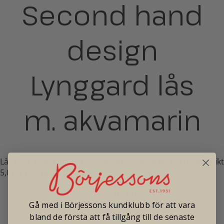
Second hand
design
Lynggard lås
m. akvamarin
Lås i 18K rödguld med ovalslipad akvamarin, 10x16mm. Vikt
5,0g. Pris enbart lås 19.500:-
Pris: 19 500
Gå med i Börjessons kundklubb för att vara
bland de första att få tillgång till de senaste