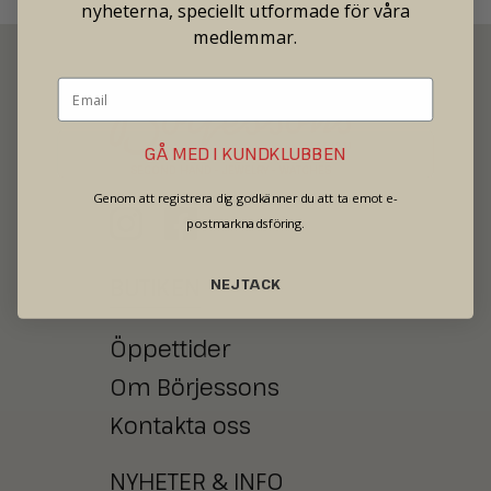
nyheterna, speciellt utformade för våra
medlemmar.
GÅ MED I KUNDKLUBBEN
SECOND HAND - JEWELRY - WATCHES
Genom att registrera dig godkänner du att ta emot e-
postmarknadsföring.
BUTIKEN
NEJ TACK
Öppettider
Om Börjessons
Kontakta oss
NYHETER
&
INFO