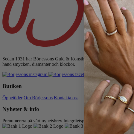
Sedan 1931 har Börjessons Guld
&
Konsthandel varit en del av Göteb
hand smycken, diamanter och klockor.
Butiken
Öppettider
Om Börjessons
Kontakta oss
Nyheter
&
info
Prenumerera på vårt nyhetsbrev
Integritetspolicy