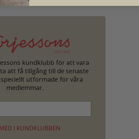
jessons kundklubb för att vara
a att få tillgång till de senaste
speciellt utformade för våra
medlemmar.
MED I KUNDKLUBBEN