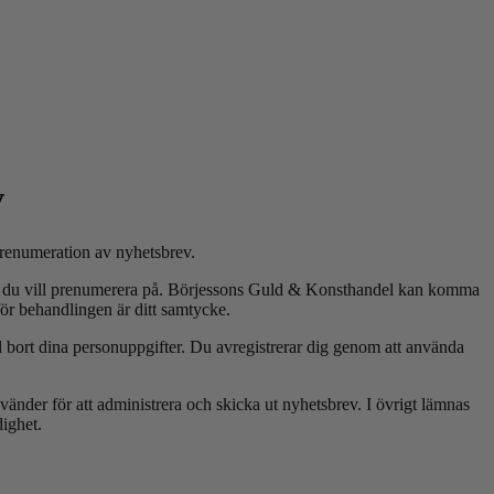
v
prenumeration av nyhetsbrev.
 du vill prenumerera på. Börjessons Guld
&
Konsthandel kan komma
r behandlingen är ditt samtycke.
bort dina personuppgifter. Du avregistrerar dig genom att använda
nder för att administrera och skicka ut nyhetsbrev. I övrigt lämnas
dighet.