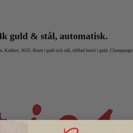
14k guld
&
stål, automatisk.
. Kaliber: 3035. Boett i guld och stål, räfflad bezel i guld. Champange