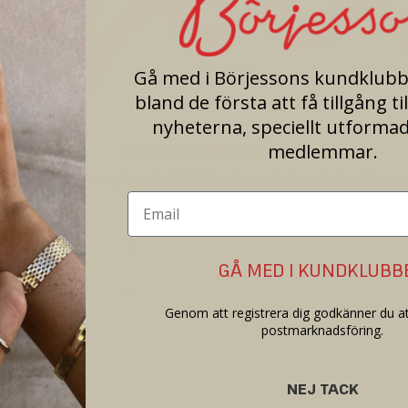
Gå med i Börjessons kundklubb 
bland de första att få tillgång ti
nyheterna, speciellt utformad
medlemmar.
SECOND HAND - JEWELRY - WATCHES
orgs konst- och smyckesutbud. Butiken ligger fortfarande kvar i samma 
GÅ MED I KUNDKLUBB
Genom att registrera dig godkänner du at
postmarknadsföring.
NEJ TACK