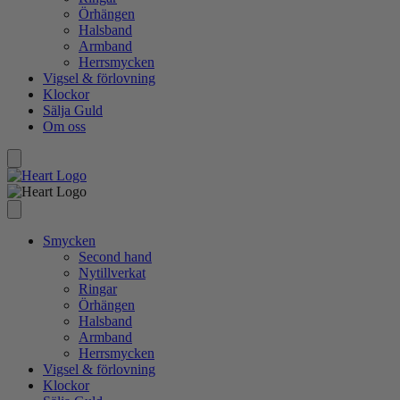
Örhängen
Halsband
Armband
Herrsmycken
Vigsel
&
förlovning
Klockor
Sälja Guld
Om oss
Smycken
Second hand
Nytillverkat
Ringar
Örhängen
Halsband
Armband
Herrsmycken
Vigsel
&
förlovning
Klockor