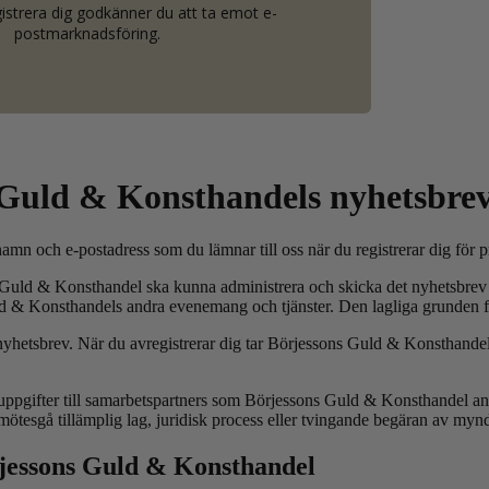
strera dig godkänner du att ta emot e-
postmarknadsföring.
s Guld
&
Konsthandels nyhetsbre
mn och e-postadress som du lämnar till oss när du registrerar dig för 
s Guld
&
Konsthandel ska kunna administrera och skicka det nyhetsbrev
ld
&
Konsthandels andra evenemang och tjänster. Den lagliga grunden fö
yhetsbrev. När du avregistrerar dig tar Börjessons Guld
&
Konsthandel 
ppgifter till samarbetspartners som Börjessons Guld
&
Konsthandel anvä
lmötesgå tillämplig lag, juridisk process eller tvingande begäran av myn
rjessons Guld
&
Konsthandel