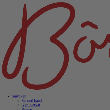
Smycken
Second hand
Nytillverkat
Ringar