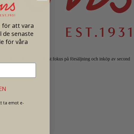
för att vara
ll de senaste
e för våra
lokaler och har idag störst fokus på försäljning och inköp av second
EN
t ta emot e-