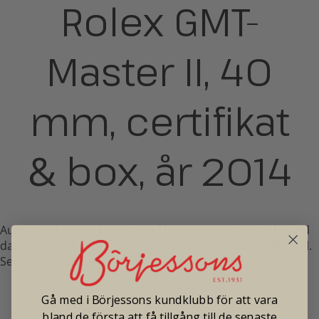
Rolex GMT-
Master II, 40
mm, certifikat
&
box, år 2014
Automatiskt urverk. Boett i stål, 40 mm. Svart urtavla med
datumfönster. Safirglas. Vridbar glasring. Oysterlänk i stål.
Servad hos Bergströms, garanti tom Oktober 2027.
Pris: 139 000
Gå med i Börjessons kundklubb för att vara
bland de första att få tillgång till de senaste