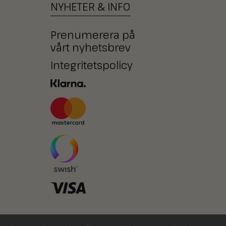
NYHETER
&
INFO
Prenumerera på
vårt nyhetsbrev
Integritetspolicy
Ni kan också betala med