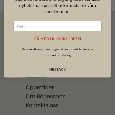
nyheterna, speciellt utformade för våra
medlemmar.
GÅ MED I KUNDKLUBBEN
SECOND HAND - JEWELRY - WATCHES
Genom att registrera dig godkänner du att ta emot e-
postmarknadsföring.
NEJ TACK
BUTIKEN
Öppettider
Om Börjessons
Kontakta oss