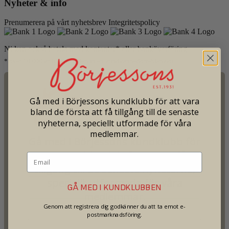
Nyheter
&
info
Prenumerera på vårt nyhetsbrev
Integritetspolicy
Ni kan också betala med kontanter* eller banköverföring
* över 10.000 kr fyller kunden in en kundkännedom-blankett
Gå med i Börjessons kundklubb för att vara
bland de första att få tillgång till de senaste
nyheterna, speciellt utformade för våra
medlemmar.
Gå med i Börjessons kundklubb för
att vara bland de första att få
tillgång till de senaste nyheterna,
speciellt utformade för våra
GÅ MED I KUNDKLUBBEN
medlemmar.
Genom att registrera dig godkänner du att ta emot e-
postmarknadsföring.