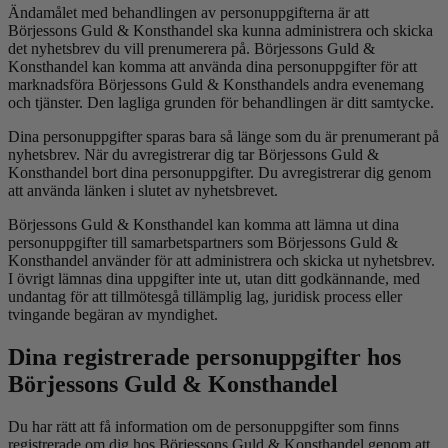
Ändamålet med behandlingen av personuppgifterna är att
Börjessons Guld
&
Konsthandel ska kunna administrera och skicka
det nyhetsbrev du vill prenumerera på. Börjessons Guld
&
Konsthandel kan komma att använda dina personuppgifter för att
marknadsföra Börjessons Guld
&
Konsthandels andra evenemang
och tjänster. Den lagliga grunden för behandlingen är ditt samtycke.
Dina personuppgifter sparas bara så länge som du är prenumerant på
nyhetsbrev. När du avregistrerar dig tar Börjessons Guld
&
Konsthandel bort dina personuppgifter. Du avregistrerar dig genom
att använda länken i slutet av nyhetsbrevet.
Börjessons Guld
&
Konsthandel kan komma att lämna ut dina
personuppgifter till samarbetspartners som Börjessons Guld
&
Konsthandel använder för att administrera och skicka ut nyhetsbrev.
I övrigt lämnas dina uppgifter inte ut, utan ditt godkännande, med
undantag för att tillmötesgå tillämplig lag, juridisk process eller
tvingande begäran av myndighet.
Dina registrerade personuppgifter hos
Börjessons Guld
&
Konsthandel
Du har rätt att få information om de personuppgifter som finns
registrerade om dig hos Börjessons Guld
&
Konsthandel genom att