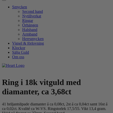
Smycken
Second hand
Nytillverkat
Ringar
Örhängen
Halsband
Armband
Herrsmycken
Vigsel
&
förlovning
Klockor
Sälja Guld
Om oss
Ring i 18k vitguld med
diamanter, ca 3,68ct
41 briljantslipade diamanter á ca 0,08ct, 2st á ca 0,04ct samt 16st á
ca 0,02ct. Kvalité ca W-VS. Ringstorlek 17,5/55. Vikt 13,4 gram.