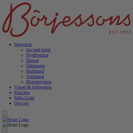
Smycken
Second hand
Nytillverkat
Ringar
Örhängen
Halsband
Armband
Herrsmycken
Vigsel
&
förlovning
Klockor
Sälja Guld
Om oss