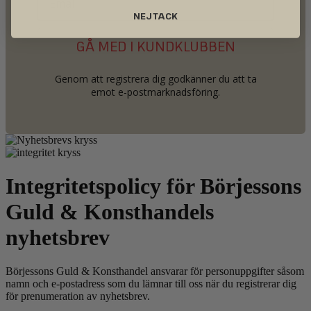
NEJ TACK
GÅ MED I KUNDKLUBBEN
Genom att registrera dig godkänner du att ta
emot e-postmarknadsföring.
Integritetspolicy för Börjessons
Guld
&
Konsthandels
nyhetsbrev
Börjessons Guld
&
Konsthandel ansvarar för personuppgifter såsom
namn och e-postadress som du lämnar till oss när du registrerar dig
för prenumeration av nyhetsbrev.