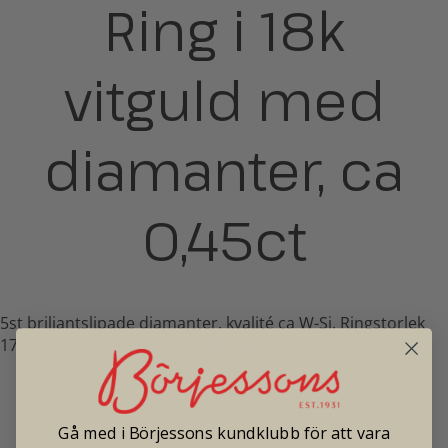
Ring i 18k
vitguld med
diamanter, ca
0,45ct
5st briljantslipade diamanter, kvalité ca W-Si. Ringstorlek
17/53. Vikt 6,0 gram. Second hand.
Pris: 15 900
Gå med i Börjessons kundklubb för att vara
Tradionellt butikspris: 30 000