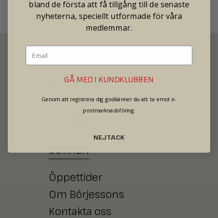
bland de första att få tillgång till de senaste
nyheterna, speciellt utformade för våra
medlemmar.
GÅ MED I KUNDKLUBBEN
SECOND HAND - JEWELRY - WATCHES
Genom att registrera dig godkänner du att ta emot e-
postmarknadsföring.
NEJ TACK
BUTIKEN
Öppettider
Om Börjessons
Kontakta oss