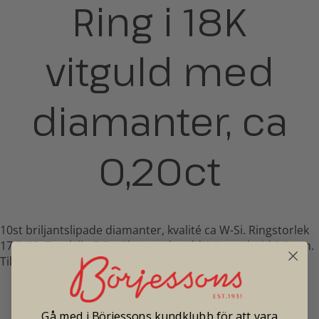
Ring i 18K
vitguld med
diamanter, ca
0,20ct
10st briljantslipade diamanter, kvalité ca W-Si. Ringstorlek
17,5/55. Totalvikt 7,7g. Skenans bredd 1,4mm, höjd 2,8mm.
Tillverkad Composition 5 i Göteborg. Second hand.
Pris: 11 500
Gå med i Börjessons kundklubb för att vara