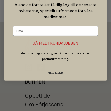
Tradionellt butikspris: 22 000
bland de första att få tillgång till de senaste
nyheterna, speciellt utformade för våra
medlemmar.
GÅ MED I KUNDKLUBBEN
Genom att registrera dig godkänner du att ta emot e-
SECOND HAND - JEWELRY - WATCHES
postmarknadsföring.
NEJ TACK
BUTIKEN
Öppettider
Om Börjessons