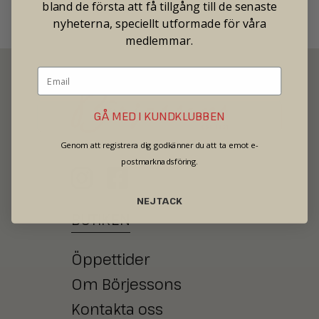
bland de första att få tillgång till de senaste
nyheterna, speciellt utformade för våra
medlemmar.
GÅ MED I KUNDKLUBBEN
SECOND HAND - JEWELRY - WATCHES
Genom att registrera dig godkänner du att ta emot e-
postmarknadsföring.
NEJ TACK
BUTIKEN
Öppettider
Om Börjessons
Kontakta oss