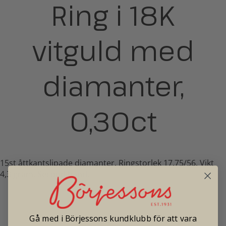
Ring i 18K
vitguld med
diamanter,
0,30ct
15st åttkantslipade diamanter. Ringstorlek 17,75/56. Vikt
4,3 gram. Second hand.
Pris: 8 500
Gå med i Börjessons kundklubb för att vara
Tradionellt butikspris: 17 000