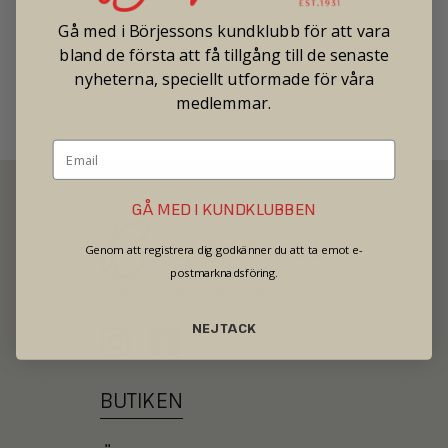
Gå med i Börjessons kundklubb för att vara
Pris: 25 900
bland de första att få tillgång till de senaste
Tradionellt butikspris: 50 000
nyheterna, speciellt utformade för våra
medlemmar.
GÅ MED I KUNDKLUBBEN
Genom att registrera dig godkänner du att ta emot e-
postmarknadsföring.
SECOND HAND - JEWELRY - WATCHES
NEJ TACK
BUTIKEN