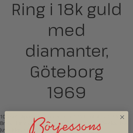
Ring i 18k guld
med
diamanter,
Göteborg
1969
10 fasettslipade diamanter, á ca 0,03ct, totalt ca 0,30ct.
Bredd 13mm. Vikt 14,3 gram. Second hand. Tillverkad hos
Juvel-Magnus.