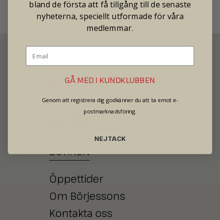
bland de första att få tillgång till de senaste
nyheterna, speciellt utformade för våra
medlemmar.
GÅ MED I KUNDKLUBBEN
SECOND HAND - JEWELRY - WATCHES
Genom att registrera dig godkänner du att ta emot e-
postmarknadsföring.
NEJ TACK
BUTIKEN
Öppettider
Om Börjessons
Kontakta oss