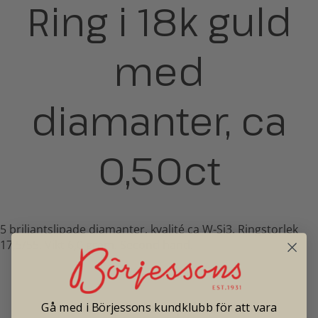
Ring i 18k guld
med
diamanter, ca
0,50ct
5 briljantslipade diamanter, kvalité ca W-Si3. Ringstorlek
17,5/55. Vikt 6,0 gram. Second hand.
Pris: 19 500
Gå med i Börjessons kundklubb för att vara
Tradionellt butikspris: 40 000