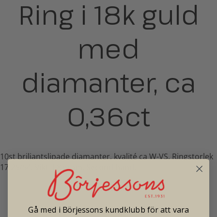
Ring i 18k guld
med
diamanter, ca
0,36ct
10st briljantslipade diamanter, kvalité ca W-VS. Ringstorlek
17,25/54. Vikt 3,8 gram. Second hand.
Pris: 16 900
Gå med i Börjessons kundklubb för att vara
Tradionellt butikspris: 30 000