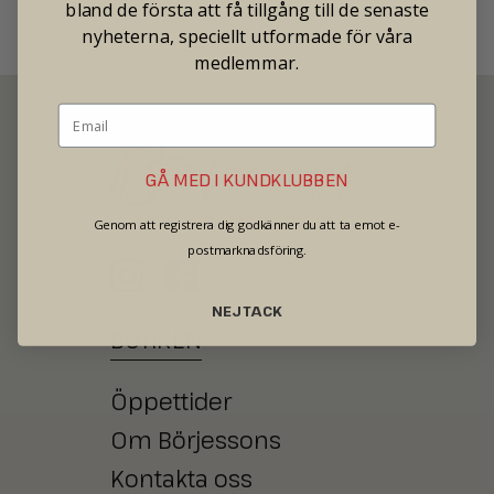
bland de första att få tillgång till de senaste
nyheterna, speciellt utformade för våra
medlemmar.
GÅ MED I KUNDKLUBBEN
SECOND HAND - JEWELRY - WATCHES
Genom att registrera dig godkänner du att ta emot e-
postmarknadsföring.
NEJ TACK
BUTIKEN
Öppettider
Om Börjessons
Kontakta oss