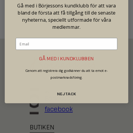
Pris: 30 900
Gå med i Börjessons kundklubb för att vara
bland de första att få tillgång till de senaste
Tradionellt butikspris: 55 000
nyheterna, speciellt utformade för våra
medlemmar.
GÅ MED I KUNDKLUBBEN
Genom att registrera dig godkänner du att ta emot e-
postmarknadsföring.
SECOND HAND - JEWELRY - WATCHES
NEJ TACK
BUTIKEN