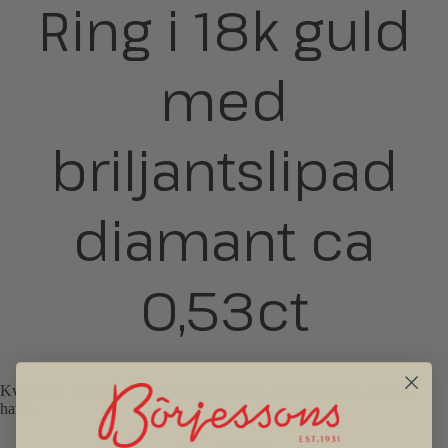
Ring i 18k guld
med
briljantslipad
diamant ca
0,53ct
Kvalité ca TCr-VS. Ringstorlek 17,25/55. Vikt 7,3 gram. Second
hand.