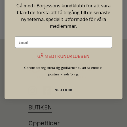
Pris: 16 500
Gå med i Börjessons kundklubb för att vara
bland de första att få tillgång till de senaste
Tradionellt butikspris: 30 000
nyheterna, speciellt utformade för våra
medlemmar.
GÅ MED I KUNDKLUBBEN
Genom att registrera dig godkänner du att ta emot e-
postmarknadsföring.
SECOND HAND - JEWELRY - WATCHES
NEJ TACK
BUTIKEN
Öppettider