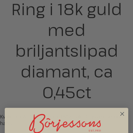
Ring i 18k guld
med
briljantslipad
diamant, ca
0,45ct
Kvalité ca W-P. Ringstorlek 18/56. Vikt 3,6 gram. Second
hand.