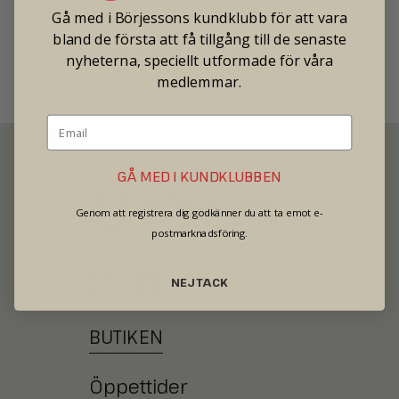
Pris: 22 900
Gå med i Börjessons kundklubb för att vara
bland de första att få tillgång till de senaste
Tradionellt butikspris: 42 000
nyheterna, speciellt utformade för våra
medlemmar.
GÅ MED I KUNDKLUBBEN
Genom att registrera dig godkänner du att ta emot e-
postmarknadsföring.
SECOND HAND - JEWELRY - WATCHES
NEJ TACK
BUTIKEN
Öppettider