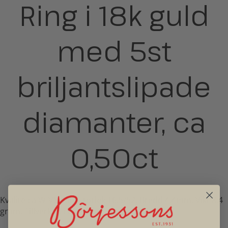
Ring i 18k guld
med 5st
briljantslipade
diamanter, ca
0,50ct
Kvalité ca W-VS. Ringstorlek 16,5/52. Bredd 4,4mm. Vikt 8,4
gram. Tillverkad i Göteborg. Second hand.