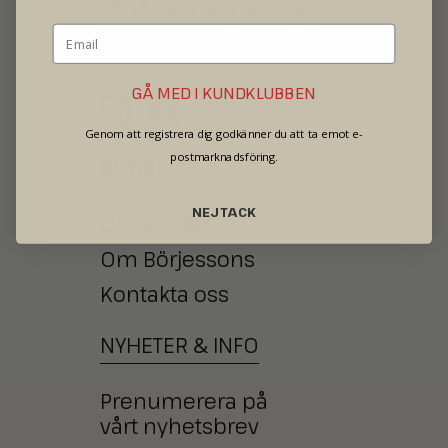
SECOND HAND - JEWELRY - WATCHES
GÅ MED I KUNDKLUBBEN
Genom att registrera dig godkänner du att ta emot e-
postmarknadsföring.
BUTIKEN
NEJ TACK
Öppettider
Om Börjessons
Kontakta oss
NYHETER
&
INFO
Prenumerera på
vårt nyhetsbrev