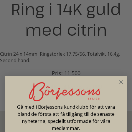
Ring i 14K guld
med citrin
Citrin 24 x 14mm. Ringstorlek 17,75/56. Totalvikt 16,4g.
Second hand.
Pris: 11 500
Tradionellt butikspris: 22 000
Gå med i Börjessons kundklubb för att vara
bland de första att få tillgång till de senaste
nyheterna, speciellt utformade för våra
medlemmar.