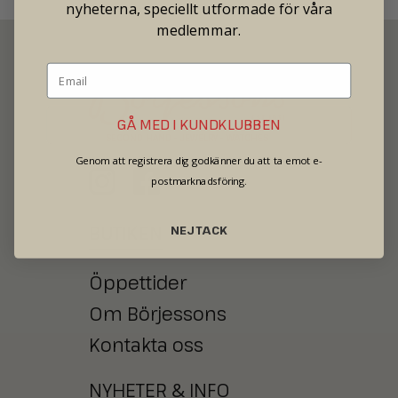
nyheterna, speciellt utformade för våra
medlemmar.
GÅ MED I KUNDKLUBBEN
SECOND HAND - JEWELRY - WATCHES
Genom att registrera dig godkänner du att ta emot e-
postmarknadsföring.
BUTIKEN
NEJ TACK
Öppettider
Om Börjessons
Kontakta oss
NYHETER
&
INFO