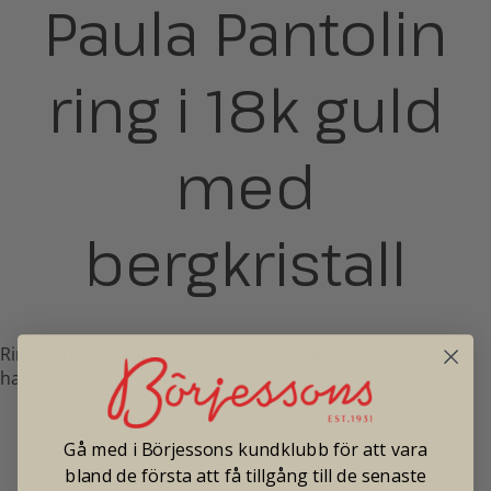
Paula Pantolin
ring i 18k guld
med
bergkristall
Ringstorlek 17,75/55. Bredd 5,3mm. Vikt 5,9 gram. Second
hand.
Pris: 15 500
Gå med i Börjessons kundklubb för att vara
bland de första att få tillgång till de senaste