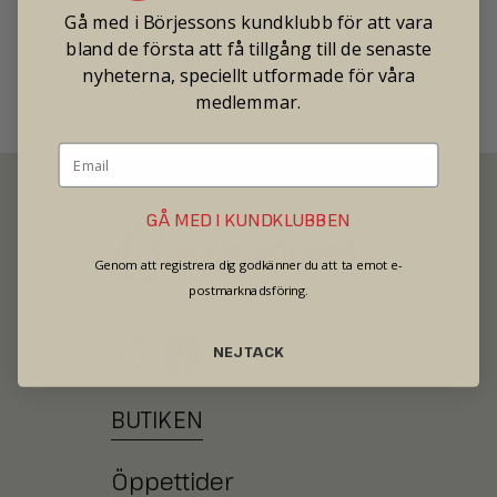
Pris: 18 500
Gå med i Börjessons kundklubb för att vara
bland de första att få tillgång till de senaste
Tradionellt butikspris: 35 000
nyheterna, speciellt utformade för våra
medlemmar.
GÅ MED I KUNDKLUBBEN
Genom att registrera dig godkänner du att ta emot e-
postmarknadsföring.
SECOND HAND - JEWELRY - WATCHES
NEJ TACK
BUTIKEN
Öppettider