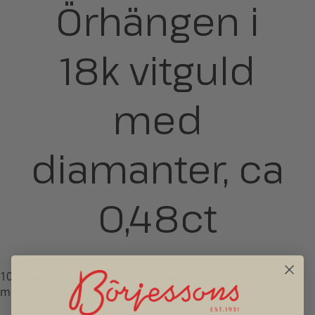
Örhängen i
18k vitguld
med
diamanter, ca
0,48ct
10 briljantslipade diamanter, kvalité ca W-Si. Diameter 15
mm. Vikt 6,3 gram. Bredd 3,4mm. Second hand.