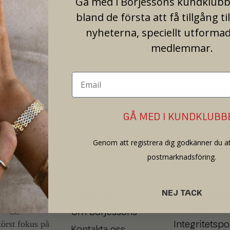
Gå med i Börjessons kundklubb 
bland de första att få tillgång ti
Pris: 11 500
nyheterna, speciellt utformad
Tradionellt butikspris: 21 000
medlemmar.
GÅ MED I KUNDKLUBB
Genom att registrera dig godkänner du at
postmarknadsföring.
BUTIKEN
NYHETER
&
NEJ TACK
Öppettider
Prenumerera
varit en del
nyhetsbrev
 ligger
Om Börjessons
Integritetspo
törst fokus på
Kontakta oss