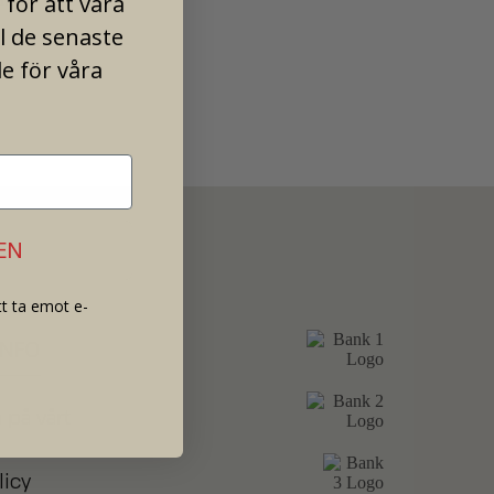
för att vara
ll de senaste
e för våra
EN
t ta emot e-
INFO
 på vårt
licy