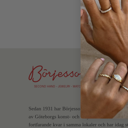
SECOND HAND - JEWELRY - WATCHES
Sedan 1931 har Börjessons Guld
&
Konsthandel 
av Göteborgs konst- och smyckesutbud. Butiken
fortfarande kvar i samma lokaler och har idag s