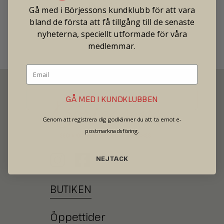
Pris: 11 500
Gå med i Börjessons kundklubb för att vara
bland de första att få tillgång till de senaste
Tradionellt butikspris: 21 000
nyheterna, speciellt utformade för våra
medlemmar.
GÅ MED I KUNDKLUBBEN
Genom att registrera dig godkänner du att ta emot e-
postmarknadsföring.
SECOND HAND - JEWELRY - WATCHES
NEJ TACK
BUTIKEN
Öppettider