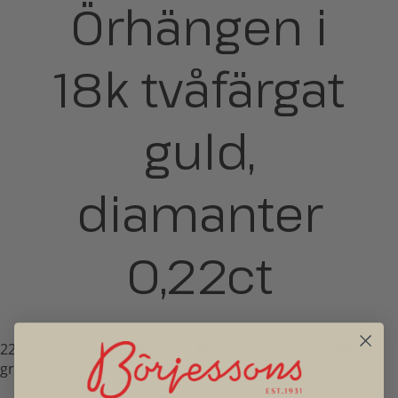
Örhängen i
18k tvåfärgat
guld,
diamanter
0,22ct
22 briljantslipade diamanter. Mått 7,8 x 10,3 mm. Vikt 2,4
gram. Second hand.