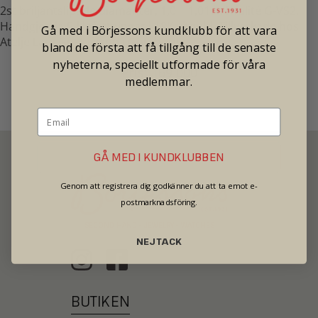
2st briljantslipade diamanter, 1,0 + 1,01ct. Kvalité G-VS2.
Handgjorda 5-klofattningar i 18K vitguld. Tillverkade hos
Gå med i Börjessons kundklubb för att vara
Atelje Lars Gustafsson i Göteborg.
bland de första att få tillgång till de senaste
nyheterna, speciellt utformade för våra
Pris: 169 000
medlemmar.
GÅ MED I KUNDKLUBBEN
Genom att registrera dig godkänner du att ta emot e-
postmarknadsföring.
SECOND HAND - JEWELRY - WATCHES
NEJ TACK
BUTIKEN