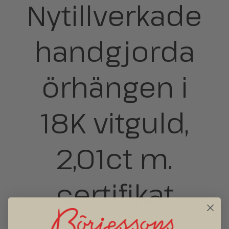
Nytillverkade
handgjorda
örhängen i
18K vitguld,
2,01ct m.
certifikat