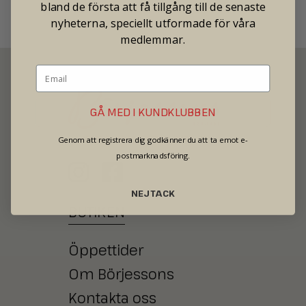
bland de första att få tillgång till de senaste
nyheterna, speciellt utformade för våra
medlemmar.
GÅ MED I KUNDKLUBBEN
SECOND HAND - JEWELRY - WATCHES
Genom att registrera dig godkänner du att ta emot e-
postmarknadsföring.
NEJ TACK
BUTIKEN
Öppettider
Om Börjessons
Kontakta oss