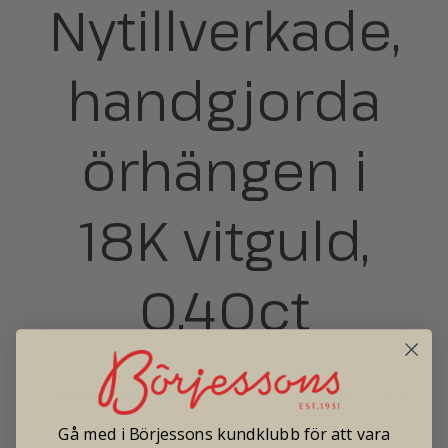
Nytillverkade,
handgjorda
örhängen i
18K vitguld,
0,40ct
2st briljantslipade diamanter, á 0,20ct. Kvalité TW-VS.
Gå med i Börjessons kundklubb för att vara
Pris: 17 900