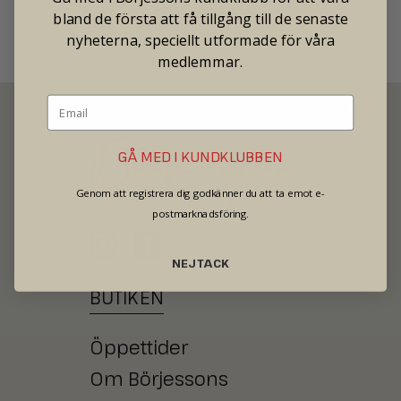
Pris: 115 000
bland de första att få tillgång till de senaste
nyheterna, speciellt utformade för våra
medlemmar.
GÅ MED I KUNDKLUBBEN
Genom att registrera dig godkänner du att ta emot e-
SECOND HAND - JEWELRY - WATCHES
postmarknadsföring.
NEJ TACK
BUTIKEN
Öppettider
Om Börjessons