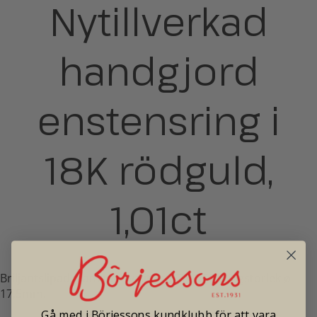
Nytillverkad
handgjord
enstensring i
18K rödguld,
1,01ct
Briljantslipad diamant, kvalité ca TW-VS2. Ringstorlek ø
17,5mm.
Gå med i Börjessons kundklubb för att vara