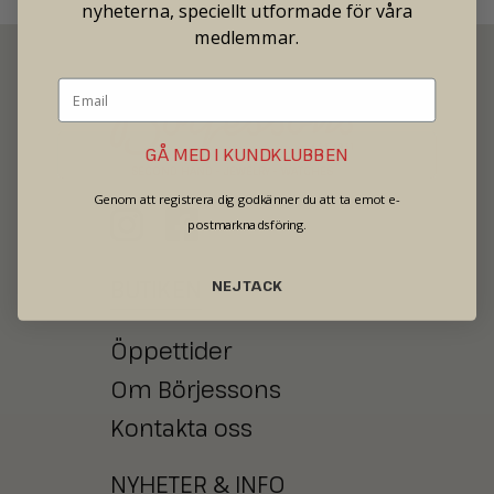
nyheterna, speciellt utformade för våra
medlemmar.
GÅ MED I KUNDKLUBBEN
SECOND HAND - JEWELRY - WATCHES
Genom att registrera dig godkänner du att ta emot e-
postmarknadsföring.
BUTIKEN
NEJ TACK
Öppettider
Om Börjessons
Kontakta oss
NYHETER
&
INFO