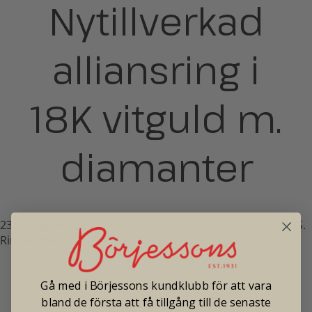
Nytillverkad
alliansring i
18K vitguld m.
diamanter
23st briljantslipade diamanater, totalt 0,17ct. Kvalité W-VS.
Ringstorlek 17,25/54. Bredd 1,5mm.
Pris: 12 500
Gå med i Börjessons kundklubb för att vara
bland de första att få tillgång till de senaste