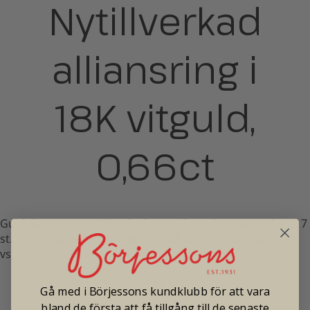
Nytillverkad
alliansring i
18K vitguld,
0,66ct
Guldvikt 7,5 gram. Tillverkad av guldsmed Jan Jannerberg. 7
st. princesslipade diamanter, totalvikt 0,66 ct. kvalitet TW-
vs. Ringstorlek 17,25 mm.
Pris: 41 900
Gå med i Börjessons kundklubb för att vara
bland de första att få tillgång till de senaste