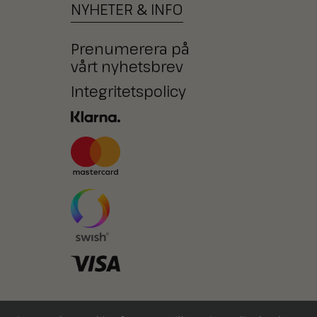
NYHETER
&
INFO
Prenumerera på
vårt nyhetsbrev
Integritetspolicy
Ni kan också betala med