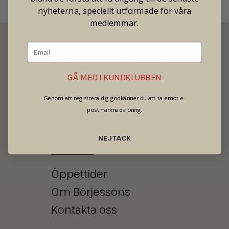
nyheterna, speciellt utformade för våra
medlemmar.
GÅ MED I KUNDKLUBBEN
SECOND HAND - JEWELRY - WATCHES
Genom att registrera dig godkänner du att ta emot e-
postmarknadsföring.
NEJ TACK
BUTIKEN
Öppettider
Om Börjessons
Kontakta oss