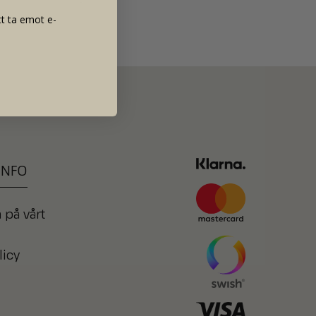
t ta emot e-
INFO
 på vårt
licy