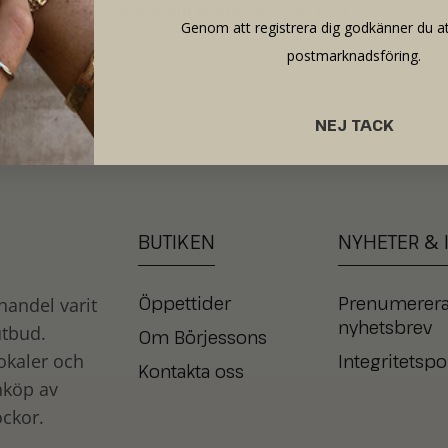
Tradionellt butikspris: 20 900
Genom att registrera dig godkänner du at
postmarknadsföring.
NEJ TACK
BUTIKEN
NYHETER
&
Öppettider
Prenumerera
andel varit
nyhetsbrev
utbud.
Om Börjessons
Integritetspo
okaler och
Kontakta oss
nköp av
ckor.