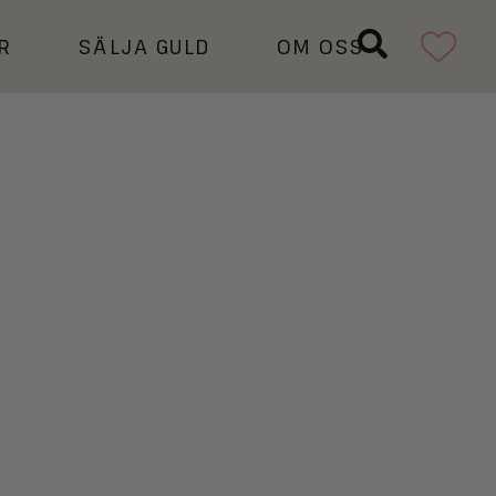
R
SÄLJA GULD
OM OSS