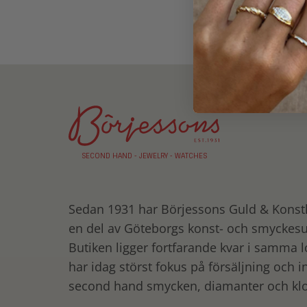
SECOND HAND - JEWELRY - WATCHES
Sedan 1931 har Börjessons Guld
&
Konsth
en del av Göteborgs konst- och smyckes
Butiken ligger fortfarande kvar i samma l
har idag störst fokus på försäljning och i
second hand smycken, diamanter och klo