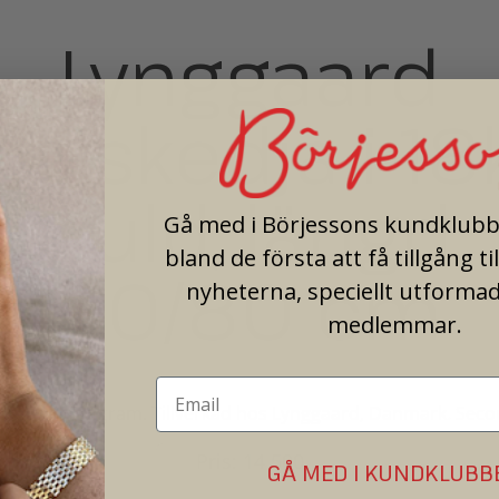
Lynggaard
halskedja i 18
guld, längd
Gå med i Börjessons kundklubb 
bland de första att få tillgång ti
50/80 cm
nyheterna, speciellt utformad
medlemmar.
ke. Vikt 3,6 gram. Tillverkad hos Lynggaard, Danmark. Sec
Pris: 14 500
GÅ MED I KUNDKLUBB