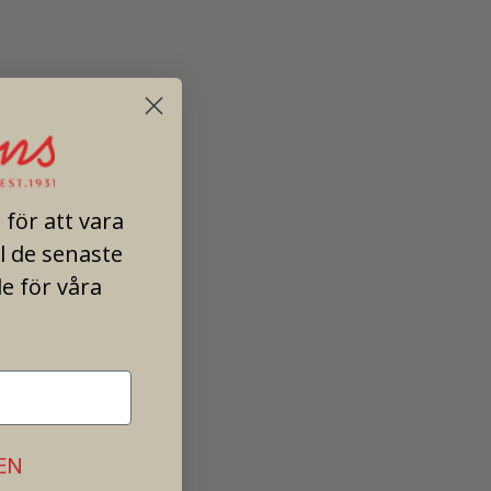
k
för att vara
ll de senaste
e för våra
ond hand.
EN