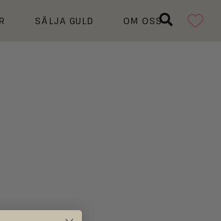
R
SÄLJA GULD
OM OSS