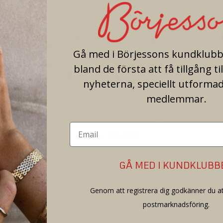
ynggaard colli
Mega i 18K gul
Gå med i Börjessons kundklubb 
bland de första att få tillgång ti
nyheterna, speciellt utformad
medlemmar.
t 55,6g. Ej stämplad. Tillverkad hos Lynggaard, Danmark. S
Pris: 110 000
GÅ MED I KUNDKLUBB
Genom att registrera dig godkänner du at
postmarknadsföring.