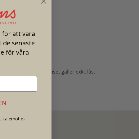
er
d
för att vara
ll de senaste
e för våra
econd hand. Obs, priset gäller exkl. lås.
EN
t ta emot e-