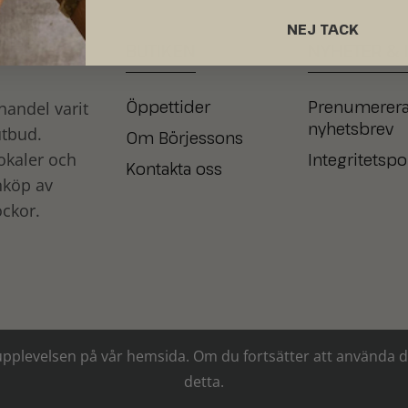
NEJ TACK
BUTIKEN
NYHETER
&
Öppettider
Prenumerera
andel varit
nyhetsbrev
utbud.
Om Börjessons
Integritetspo
okaler och
Kontakta oss
nköp av
ckor.
ästa upplevelsen på vår hemsida. Om du fortsätter att använd
detta.