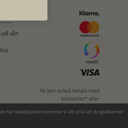
INFO
 på vårt
licy
Ni kan också betala med
kontanter* eller
banköverföring
a den här webbplatsen kommer vi att anta att du godkänner
* över 10.000 kr fyller kunden in en
kundkännedom-blankett