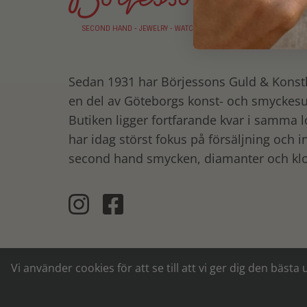
SECOND HAND - JEWELRY - WATCHES
Sedan 1931 har Börjessons Guld
&
Konsth
en del av Göteborgs konst- och smyckes
Butiken ligger fortfarande kvar i samma l
har idag störst fokus på försäljning och i
second hand smycken, diamanter och klo
Vi använder cookies för att se till att vi ger dig den b