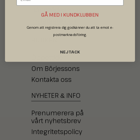
GÅ MED I KUNDKLUBBEN
Genom att registrera dig godkänner du att ta emot e-
postmarknadsföring.
BUTIKEN
NEJ TACK
Öppettider
Om Börjessons
Kontakta oss
NYHETER
INFO
&
Prenumerera på
vårt nyhetsbrev
Integritetspolicy