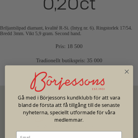
0,20ct
Briljantslipad diamant, kvalité R-Si. (Intyg nr. 6). Ringstorlek 17/54.
Bredd 3mm. Vikt 5,9 gram. Second hand.
Pris: 18 500
Tradionellt butikspris: 35 000
Gå med i Börjessons kundklubb för att vara
bland de första att få tillgång till de senaste
nyheterna, speciellt utformade för våra
medlemmar.
SECOND HAND - JEWELRY - WATCHES