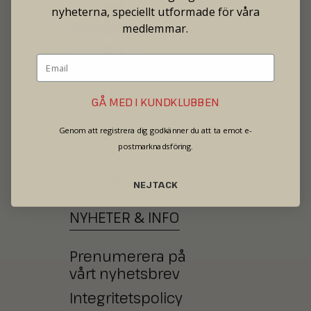
nyheterna, speciellt utformade för våra
medlemmar.
BUTIKEN
GÅ MED I KUNDKLUBBEN
Öppettider
Genom att registrera dig godkänner du att ta emot e-
postmarknadsföring.
Om Börjessons
Kontakta oss
NEJ TACK
NYHETER
&
INFO
Prenumerera på
vårt nyhetsbrev
Integritetspolicy