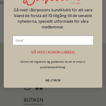
Göteborg.
Gå med i Börjessons kundklubb för att vara
Pris: 19 500
bland de första att få tillgång till de senaste
nyheterna, speciellt utformade för våra
Tradionellt butikspris: 38 000
medlemmar.
GÅ MED I KUNDKLUBBEN
Genom att registrera dig godkänner du att ta emot e-
postmarknadsföring.
SECOND HAND - JEWELRY - WATCHES
NEJ TACK
BUTIKEN