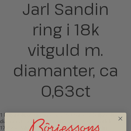
Jarl Sandin
ring i 18k
vitguld m.
diamanter, ca
0,63ct
1 briljantslipad diamant ca 0,15ct samt 12 briljantslipade
diamanter ca á 0,04ct. Kvalité ca TW-Si. Ringstorlek
17,25/54. Vikt 3,7 gram. Tillverkad hos Jarl Sandin,