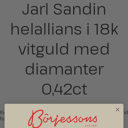
Jarl Sandin
helallians i 18k
vitguld med
diamanter
0,42ct
Kvalité ca TW-Si. Ringstorlek 17,25/54. Vikt 2,1 gram. Second
hand. Tillverkad hos Jarl Sandin, Göteborg.