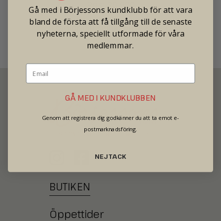
Pris: 20 900
Gå med i Börjessons kundklubb för att vara
bland de första att få tillgång till de senaste
Tradionellt butikspris: 32 000
nyheterna, speciellt utformade för våra
medlemmar.
GÅ MED I KUNDKLUBBEN
Genom att registrera dig godkänner du att ta emot e-
postmarknadsföring.
SECOND HAND - JEWELRY - WATCHES
NEJ TACK
BUTIKEN
Öppettider