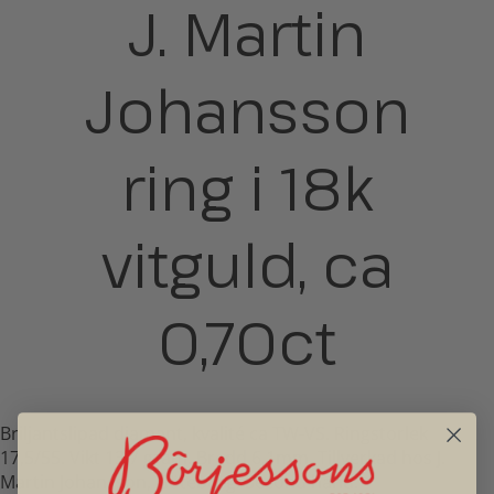
J. Martin
Johansson
ring i 18k
vitguld, ca
0,70ct
Briljantslipad diamant, kvalité ca TW-VS. Ringstorlek
17,5/55. Vikt 13,7 gram. Bredd 6,1mm. Tillverkad hos J.
Martin Johansson, Göteborg. Second hand.