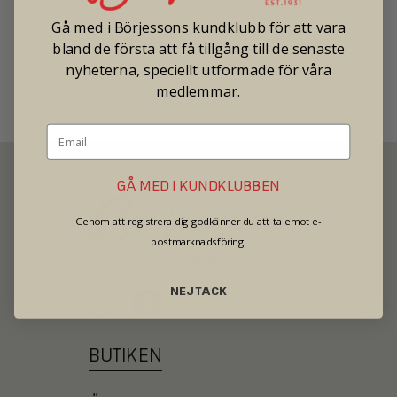
Gå med i Börjessons kundklubb för att vara
Pris: 48 500
bland de första att få tillgång till de senaste
Tradionellt butikspris: 80 000
nyheterna, speciellt utformade för våra
medlemmar.
GÅ MED I KUNDKLUBBEN
Genom att registrera dig godkänner du att ta emot e-
postmarknadsföring.
SECOND HAND - JEWELRY - WATCHES
NEJ TACK
BUTIKEN