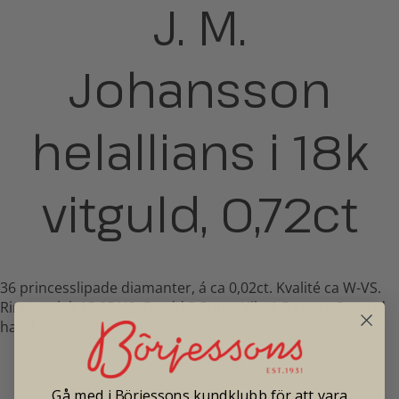
J. M.
Johansson
helallians i 18k
vitguld, 0,72ct
36 princesslipade diamanter, á ca 0,02ct. Kvalité ca W-VS.
Ringstorlek 15,25/48. Bredd 2,5mm. Vikt 1,5 gram. Second
hand.
Pris: 17 900
Gå med i Börjessons kundklubb för att vara