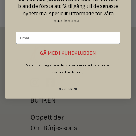
Tradionellt butikspris: 30 000
bland de första att få tillgång till de senaste
nyheterna, speciellt utformade för våra
medlemmar.
GÅ MED I KUNDKLUBBEN
Genom att registrera dig godkänner du att ta emot e-
SECOND HAND - JEWELRY - WATCHES
postmarknadsföring.
NEJ TACK
BUTIKEN
Öppettider
Om Börjessons