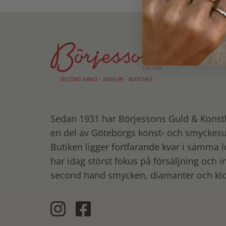
SECOND HAND - JEWELRY - WATCHES
Sedan 1931 har Börjessons Guld
&
Konsth
en del av Göteborgs konst- och smyckes
Butiken ligger fortfarande kvar i samma l
har idag störst fokus på försäljning och i
second hand smycken, diamanter och klo