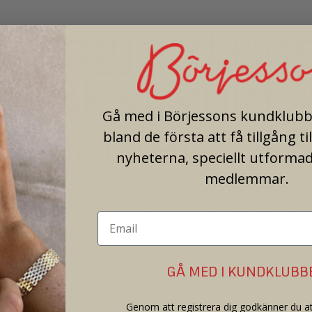
andgjord ring
18k vitguld,
Gå med i Börjessons kundklubb 
iamanter 0,95
bland de första att få tillgång ti
nyheterna, speciellt utformad
medlemmar.
a TW-VS. Ringstorlek 16,5/52. Bredd 5,5mm. Vikt 10,8 gram. S
Pris: 42 000
GÅ MED I KUNDKLUBB
Tradionellt butikspris: 80 000
Genom att registrera dig godkänner du at