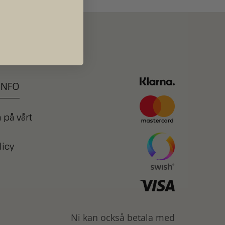
INFO
 på vårt
licy
Ni kan också betala med