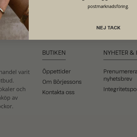
postmarknadsföring.
NEJ TACK
BUTIKEN
NYHETER
&
Öppettider
Prenumerera
andel varit
nyhetsbrev
utbud.
Om Börjessons
Integritetspo
okaler och
Kontakta oss
nköp av
ckor.