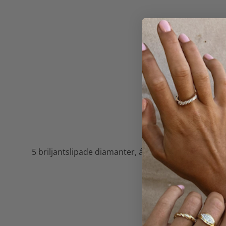
H
d
5 briljantslipade diamanter, á ca 0,19ct. Kvalité c