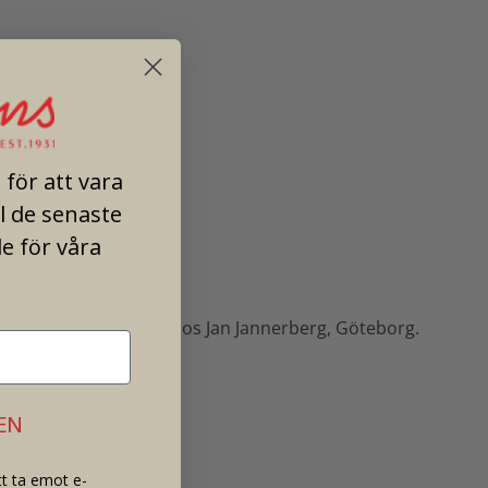
 i
för att vara
ct
ll de senaste
e för våra
econd hand. Tillverkad hos Jan Jannerberg, Göteborg.
EN
t ta emot e-