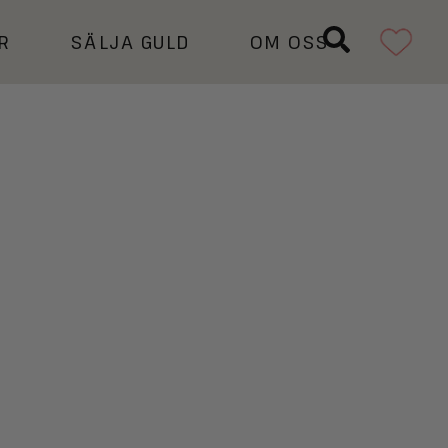
R
SÄLJA GULD
OM OSS