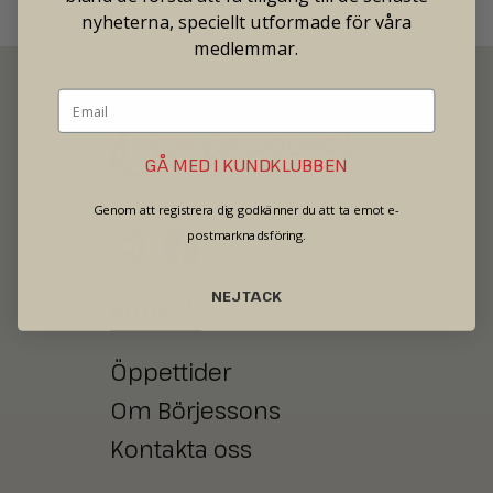
nyheterna, speciellt utformade för våra
medlemmar.
GÅ MED I KUNDKLUBBEN
SECOND HAND - JEWELRY - WATCHES
Genom att registrera dig godkänner du att ta emot e-
postmarknadsföring.
NEJ TACK
BUTIKEN
Öppettider
Om Börjessons
Kontakta oss