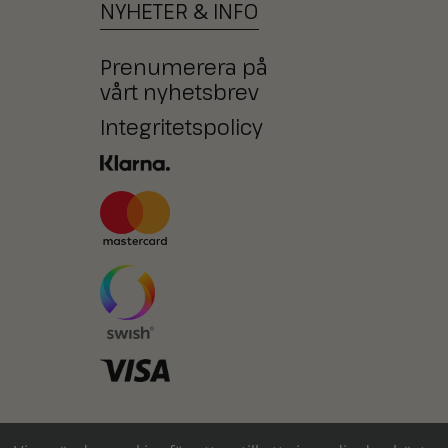
NYHETER
&
INFO
Prenumerera på
vårt nyhetsbrev
Integritetspolicy
Ni kan också betala med