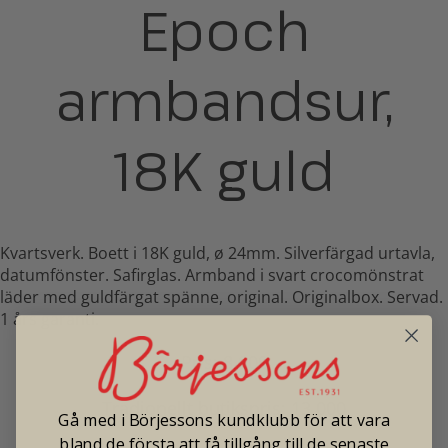
Epoch
armbandsur,
18K guld
Kvartsverk. Boett i 18K guld, ø 24mm. Silverfärgad urtavla,
datumfönster. Safirglas. Armband i svart crocomönstrat
läder med guldfärgat spänne, original. Originalbox. Servad.
1 års garanti.
Pris: 8 900
Tradionellt butikspris: 13 000
Gå med i Börjessons kundklubb för att vara
bland de första att få tillgång till de senaste