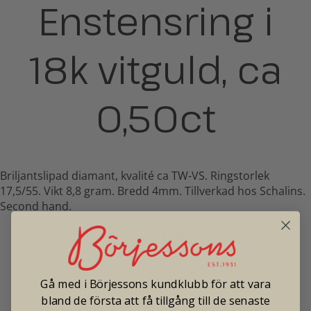
Enstensring i
18k vitguld, ca
0,50ct
Briljantslipad diamant, kvalité ca TW-VS. Ringstorlek
17,5/55. Vikt 8,8 gram. Bredd 4mm. Tillverkad hos Schalins.
Second hand.
Pris: 29 500
Tradionellt butikspris: 54 000
Gå med i Börjessons kundklubb för att vara
bland de första att få tillgång till de senaste