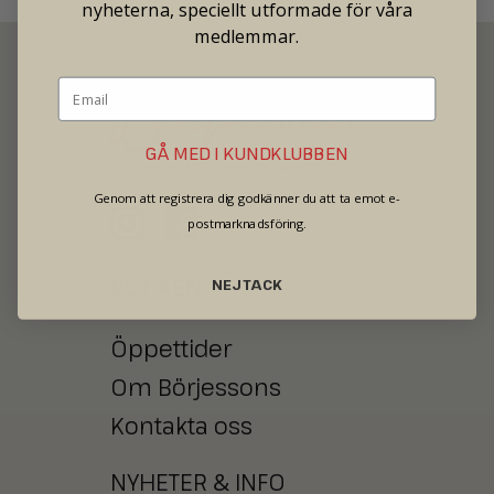
nyheterna, speciellt utformade för våra
medlemmar.
GÅ MED I KUNDKLUBBEN
SECOND HAND - JEWELRY - WATCHES
Genom att registrera dig godkänner du att ta emot e-
postmarknadsföring.
BUTIKEN
NEJ TACK
Öppettider
Om Börjessons
Kontakta oss
NYHETER
&
INFO