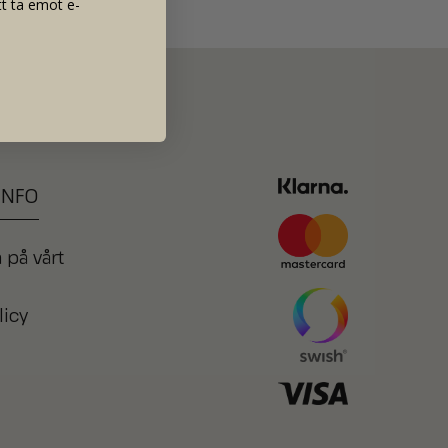
t ta emot e-
INFO
 på vårt
licy