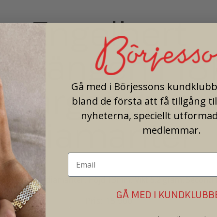
Engelbert
örhängen i 18
våfärgat guld 
Gå med i Börjessons kundklubb 
bland de första att få tillgång ti
nyheterna, speciellt utformad
diamanter
medlemmar.
iljantslipade diamanter. Höjd 13mm. Vikt 5,2 gram. Second
GÅ MED I KUNDKLUBB
Pris: 15 900