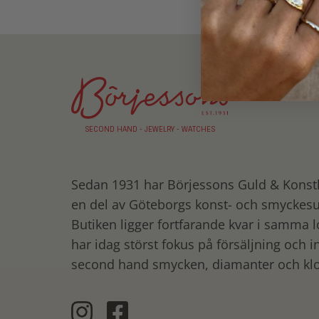
SECOND HAND - JEWELRY - WATCHES
Sedan 1931 har Börjessons Guld
&
Konsth
en del av Göteborgs konst- och smyckes
Butiken ligger fortfarande kvar i samma l
har idag störst fokus på försäljning och i
second hand smycken, diamanter och klo