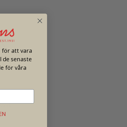
k
m.
för att vara
ll de senaste
e för våra
 hand.
EN