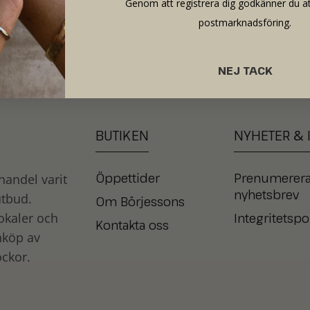
Genom att registrera dig godkänner du at
postmarknadsföring.
NEJ TACK
BUTIKEN
NYHETER
&
Öppettider
Prenumerera
andel varit
nyhetsbrev
utbud.
Om Börjessons
Integritetspo
okaler och
Kontakta oss
nköp av
ckor.