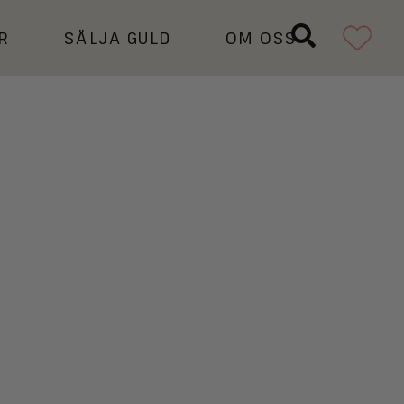
R
SÄLJA GULD
OM OSS