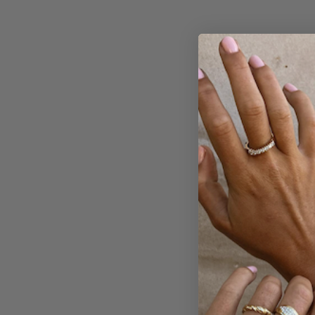
t
18 br