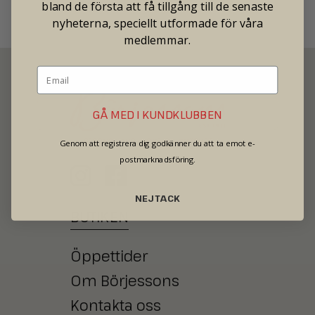
bland de första att få tillgång till de senaste
nyheterna, speciellt utformade för våra
medlemmar.
GÅ MED I KUNDKLUBBEN
SECOND HAND - JEWELRY - WATCHES
Genom att registrera dig godkänner du att ta emot e-
postmarknadsföring.
NEJ TACK
BUTIKEN
Öppettider
Om Börjessons
Kontakta oss