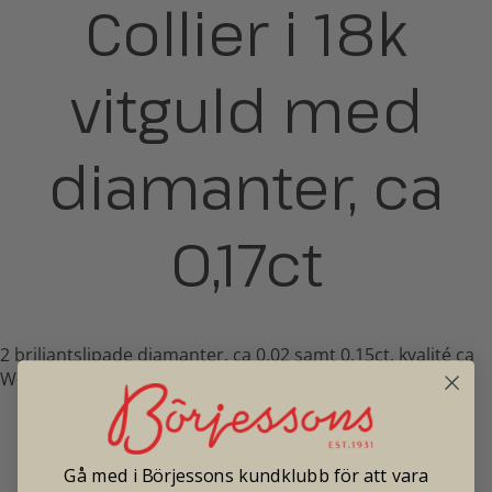
Collier i 18k
vitguld med
diamanter, ca
0,17ct
2 briljantslipade diamanter, ca 0,02 samt 0,15ct. kvalité ca
W-Si. Vikt 11,5 gram. Second hand.
Pris: 22 500
Gå med i Börjessons kundklubb för att vara
Tradionellt butikspris: 40 000