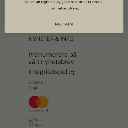
Genom att registrera dig godkänner du att ta emot e-
Öppettider
postmarknadsföring.
Om Börjessons
Kontakta oss
NEJ TACK
NYHETER
INFO
&
Prenumerera på
vårt nyhetsbrev
Integritetspolicy