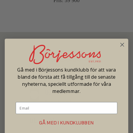
Pris: 59 900
Gå med i Börjessons kundklubb för att vara
SECOND HAND - JEWELRY - WATCHES
bland de första att få tillgång till de senaste
nyheterna, speciellt utformade för våra
medlemmar.
BUTIKEN
GÅ MED I KUNDKLUBBEN