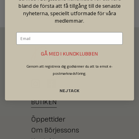
Pris: 95 000
bland de första att få tillgång till de senaste
nyheterna, speciellt utformade för våra
medlemmar.
GÅ MED I KUNDKLUBBEN
Genom att registrera dig godkänner du att ta emot e-
SECOND HAND - JEWELRY - WATCHES
postmarknadsföring.
NEJ TACK
BUTIKEN
Öppettider
Om Börjessons