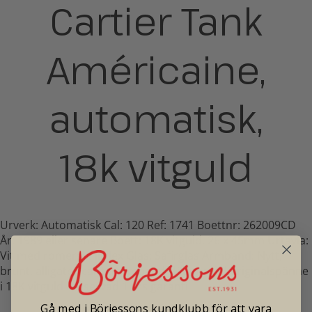
Cartier Tank
Américaine,
automatisk,
18k vitguld
Urverk: Automatisk Cal: 120 Ref: 1741 Boettnr: 262009CD
År: 1989 eller senare Boett: 18K vitguld, 26 x 45mm Urtavla:
Vit med romerskt index Glas: Safirglas Armband: Nytt,
brunt, alligator cariterarmband i läder med originalspänne
i 18K vitguld Helservad 1 års garanti
Gå med i Börjessons kundklubb för att vara