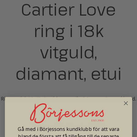
Cartier Love
ring i 18k
vitguld,
diamant, etui
Ringstorlek 20/63. Bredd 4mm. vikt 5,9 gram. Second hand.
Pris: 27 500
Tradionellt butikspris: 38 000
Gå med i Börjessons kundklubb för att vara
bland de första att få tillgång till de senaste