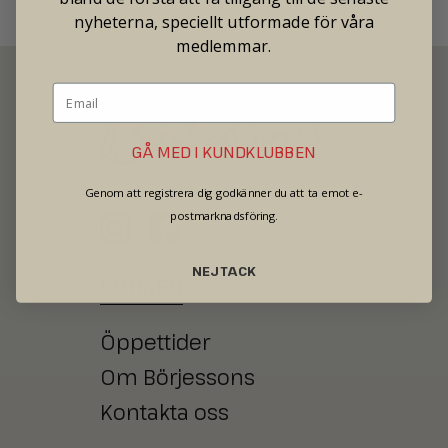
nyheterna, speciellt utformade för våra
medlemmar.
GÅ MED I KUNDKLUBBEN
SECOND HAND - JEWELRY - WATCHES
Genom att registrera dig godkänner du att ta emot e-
postmarknadsföring.
NEJ TACK
BUTIKEN
Öppettider
Om Börjessons
Kontakta oss