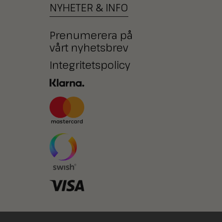
NYHETER
&
INFO
Prenumerera på
vårt nyhetsbrev
Integritetspolicy
Ni kan också betala med