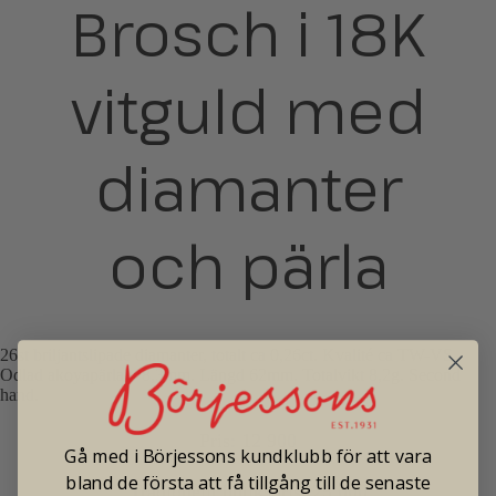
Brosch i 18K
vitguld med
diamanter
och pärla
26st briljantslipade diamanter, totalt ca 0,26ct. Kvalité ca TW-VS.
Odlad akoyapärla ø 8,3mm. Längd 62mm. Totalvikt 8,2g. Second
hand.
Pris: 12 900
Gå med i Börjessons kundklubb för att vara
bland de första att få tillgång till de senaste
Tradionellt butikspris: 25 000