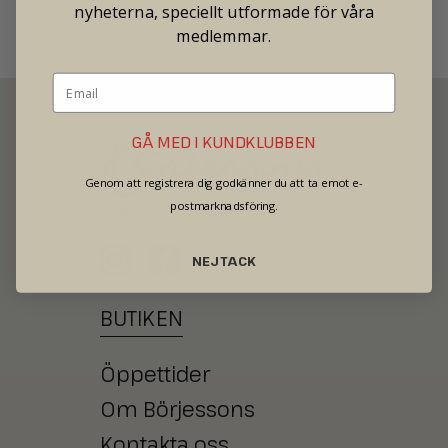
nyheterna, speciellt utformade för våra
medlemmar.
GÅ MED I KUNDKLUBBEN
Genom att registrera dig godkänner du att ta emot e-
postmarknadsföring.
SECOND HAND - JEWELRY - WATCHES
NEJ TACK
BUTIKEN
Öppettider
Om Börjessons
Kontakta oss