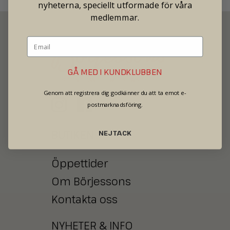
nyheterna, speciellt utformade för våra
medlemmar.
GÅ MED I KUNDKLUBBEN
SECOND HAND - JEWELRY - WATCHES
Genom att registrera dig godkänner du att ta emot e-
postmarknadsföring.
BUTIKEN
NEJ TACK
Öppettider
Om Börjessons
Kontakta oss
NYHETER
&
INFO