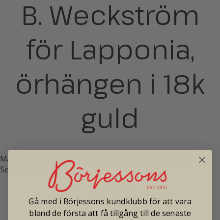
B. Weckström
för Lapponia,
örhängen i 18k
guld
Mått 10,6 x 11,7 mm. Vikt 4,0 gram. Odlade akoyapärlor.
Second hand. Finland.
Pris: 8 500
Gå med i Börjessons kundklubb för att vara
bland de första att få tillgång till de senaste