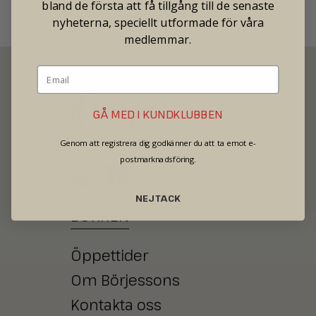
bland de första att få tillgång till de senaste
nyheterna, speciellt utformade för våra
medlemmar.
GÅ MED I KUNDKLUBBEN
SECOND HAND - JEWELRY - WATCHES
Genom att registrera dig godkänner du att ta emot e-
postmarknadsföring.
NEJ TACK
BUTIKEN
Öppettider
Om Börjessons
Kontakta oss