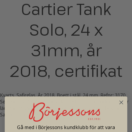
Cartier Tank
Solo, 24 x
31mm, år
2018, certifikat
Kvarts. Safirglas. År 2018. Boett i stål, 24 mm. Refnr: 3170.
Serienr: 554231XX. Vit urtavla med romerskt index. Cartier
läderarmband med viklås. Certifikat. Helservad hos Jarl
Sandin. Box. 2 års garanti.
Pris: 36 000
Gå med i Börjessons kundklubb för att vara