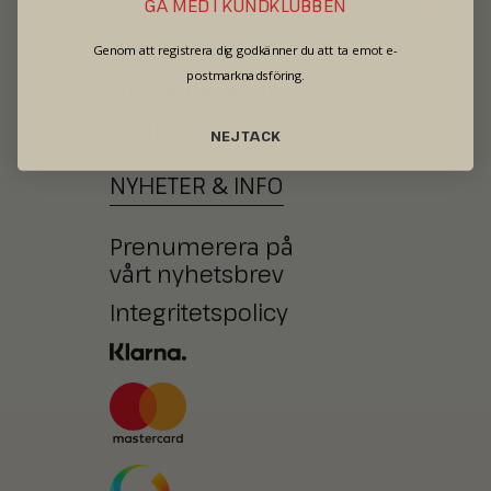
GÅ MED I KUNDKLUBBEN
Öppettider
Genom att registrera dig godkänner du att ta emot e-
postmarknadsföring.
Om Börjessons
Kontakta oss
NEJ TACK
NYHETER
&
INFO
Prenumerera på
vårt nyhetsbrev
Integritetspolicy